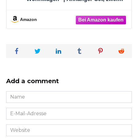
Anhänger mit Schlüsselring, 8 cm x 5 cm |
Geschenk, für zwei, für Paare | 46754
Amazon
Add a comment
Name
*
E-
Mail-
Adresse
Website
*