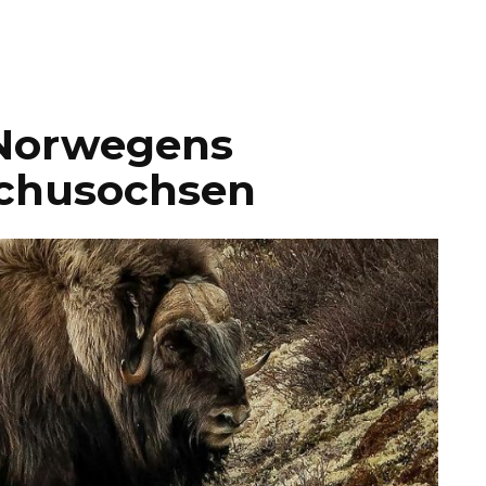
 Norwegens
chusochsen