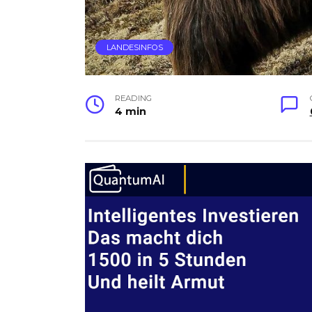
LANDESINFOS
READING
4 min