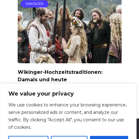
WIKINGER
Wikinger-Hochzeitstraditionen:
Damals und heute
Viele Paare träumen von einer
We value your privacy
Wikingerhochzeit.
We use cookies to enhance your browsing experience,
Seitennummerierung
1
2
Nächste
serve personalized ads or content, and analyze our
der
traffic. By clicking "Accept All", you consent to our use
Beiträge
of cookies.
© 2026 Camping Norwegen / Hello Travelpayouts