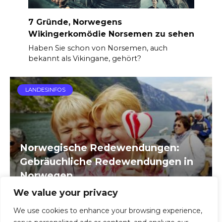
7 Gründe, Norwegens
Wikingerkomödie Norsemen zu sehen
Haben Sie schon von Norsemen, auch
bekannt als Vikingane, gehört?
LANDESINFOS
Norwegische Redewendungen:
Gebräuchliche Redewendungen in
Norwegen
We value your privacy
We use cookies to enhance your browsing experience,
Seitennummerierung
1
2
…
17
Nächste