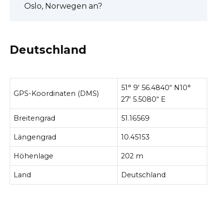
Oslo, Norwegen an?
Deutschland
51° 9′ 56.4840“ N10°
GPS-Koordinaten (DMS)
27′ 5.5080“ E
Breitengrad
51.16569
Längengrad
10.45153
Höhenlage
202 m
Land
Deutschland