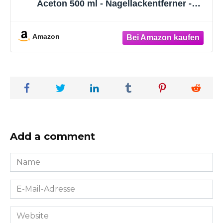
Aceton 500 ml - Nagellackentferner -
Shellac - Nagellack Entfernen - Gelnägel
Entferner
Amazon
Add a comment
Name
*
E-
Mail-
Adresse
Website
*