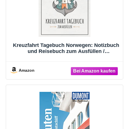
Kreuzfahrt Tagebuch Norwegen: Notizbuch
und Reisebuch zum Ausfüllen /
Reisetagebuch Kreuzfahrt Norwegen
Geschenk / Kreuzfahrtschiff Urlaub
Souvenir / Schiff Reise Logbuch zum
Amazon
Selberschreiben