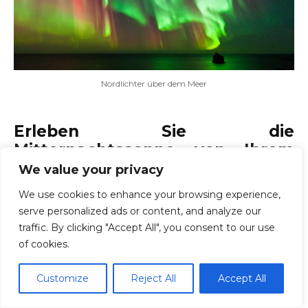
Nordlichter über dem Meer
Erleben Sie die
Mitternachtssonne von Ihrem
Balkon aus
We value your privacy
We use cookies to enhance your browsing experience,
Ein weiteres wunderbares Phänomen, für das
serve personalized ads or content, and analyze our
Norwegen berühmt ist, ist die Mitternachtssonne.
traffic. By clicking "Accept All", you consent to our use
In Nordnorwegen geht die Sonne im Hochsommer
of cookies.
nie unter den Horizont. Und nein, die
Mitternachtssonne ist nicht mit dem Sonnenschein
Customize
Reject All
Accept All
am Tag zu vergleichen. Das Licht ist gleißend!