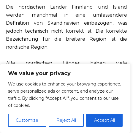
Die nordischen Länder Finnland und Island
werden manchmal in eine umfassendere
Definition von Skandinavien einbezogen, was
jedoch technisch nicht korrekt ist. Die korrekte
Bezeichnung für die breitere Region ist die
nordische Region.
Alle nordischen Länder haben viele
Gemeinsamkeiten. Sowohl Finnland als auch
We value your privacy
Island verwenden die Flagge des Nordischen
We use cookies to enhance your browsing experience,
Kreuzes und haben mit den skandinavischen
serve personalized ads or content, and analyze our
Ländern eine Reihe von kulturellen und
traffic. By clicking "Accept All", you consent to our use
historischen Gemeinsamkeiten. Zwar sind nicht alle
of cookies.
Länder EU-Mitglieder, aber die Ländergruppe
arbeitet über den Nordischen Rat zusammen.
Customize
Reject All
Accept All